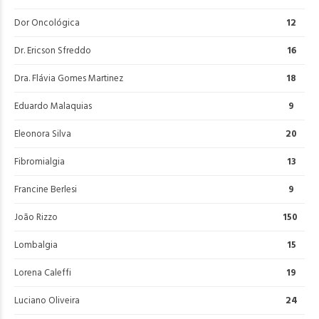
Dor Oncológica
12
Dr. Ericson Sfreddo
16
Dra. Flávia Gomes Martinez
18
Eduardo Malaquias
9
Eleonora Silva
20
Fibromialgia
13
Francine Berlesi
9
João Rizzo
150
Lombalgia
15
Lorena Caleffi
19
Luciano Oliveira
24