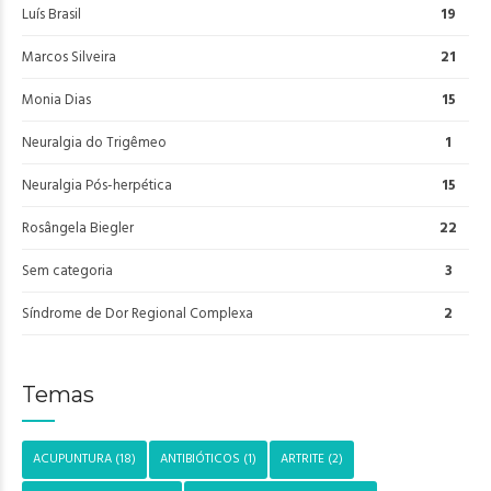
Luís Brasil
19
Marcos Silveira
21
Monia Dias
15
Neuralgia do Trigêmeo
1
Neuralgia Pós-herpética
15
Rosângela Biegler
22
Sem categoria
3
Síndrome de Dor Regional Complexa
2
Temas
ACUPUNTURA
(18)
ANTIBIÓTICOS
(1)
ARTRITE
(2)