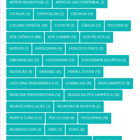
ARTRITE REUMATOIDE
(1)
ARTROSE UNCOVERTEBRAL
(1)
CEFALEIA
(3)
CERVICALGIA
(2)
CIRURGIA
(15)
COLUNA CERVICAL
(16)
COVID-19
(3)
CÂNCER
(11)
DISTONIA
(1)
DOR CRÔNICA
(109)
DOR LOMBAR
(15)
DOR PÉLVICA
(3)
ENTESITE
(1)
ENTESOPATIA
(9)
EXERCÍCIO FÍSICO
(1)
FIBROMIALGIA
(15)
FISIOTERAPIA
(33)
FISIOTERAPIA AQUÁTICA
(5)
GESTAÇÃO
(9)
GRAVIDEZ
(8)
HERPES ZOSTER
(15)
LIDOCAÍNA TRANSDÉRMICA
(1)
LOMBALGIA
(15)
MEDICAMENTOS
(9)
MEDICINA PERIOPERATÓRIA
(14)
NEURALGIA PÓS-HERPÉTICA
(16)
NEUROESTIMULAÇÃO
(3)
NEUROMA DE MORTON
(2)
PRÁTICA CLÍNICA
(1)
PSICOLOGIA
(9)
PSIQUIATRIA
(16)
REUMATOLOGIA
(2)
SDRC
(1)
SONO
(8)