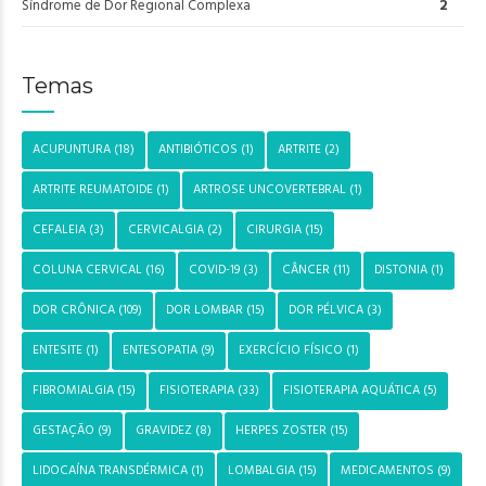
Síndrome de Dor Regional Complexa
2
Temas
ACUPUNTURA
(18)
ANTIBIÓTICOS
(1)
ARTRITE
(2)
ARTRITE REUMATOIDE
(1)
ARTROSE UNCOVERTEBRAL
(1)
CEFALEIA
(3)
CERVICALGIA
(2)
CIRURGIA
(15)
COLUNA CERVICAL
(16)
COVID-19
(3)
CÂNCER
(11)
DISTONIA
(1)
DOR CRÔNICA
(109)
DOR LOMBAR
(15)
DOR PÉLVICA
(3)
ENTESITE
(1)
ENTESOPATIA
(9)
EXERCÍCIO FÍSICO
(1)
FIBROMIALGIA
(15)
FISIOTERAPIA
(33)
FISIOTERAPIA AQUÁTICA
(5)
GESTAÇÃO
(9)
GRAVIDEZ
(8)
HERPES ZOSTER
(15)
LIDOCAÍNA TRANSDÉRMICA
(1)
LOMBALGIA
(15)
MEDICAMENTOS
(9)