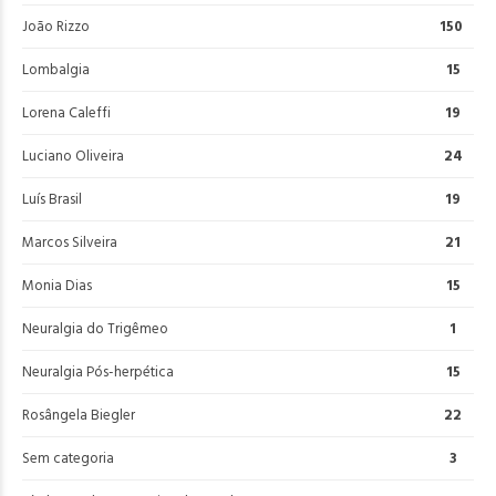
João Rizzo
150
Lombalgia
15
Lorena Caleffi
19
Luciano Oliveira
24
Luís Brasil
19
Marcos Silveira
21
Monia Dias
15
Neuralgia do Trigêmeo
1
Neuralgia Pós-herpética
15
Rosângela Biegler
22
Sem categoria
3