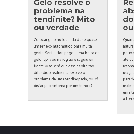
Gelo resolve o
Re
problema na
ab
tendinite? Mito
do
ou verdade
ou
Colocar gelo no local da dor é quase
Quando
um reflexo automático para muita
natura
gente. Sentiu dor, pegou uma bolsa de
poupar
gelo, aplicou na região e seguiu em
até qu
frente. Mas será que esse hábito tão
retoma
difundido realmente resolve o
reação
problema de uma tendinopatia, ou só
parad
disfarça o sintoma por um tempo?
realme
uma te
a lite