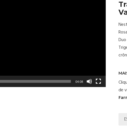
Tr
V
Nest
Rosa
Duo 
Trig
crôn
MAI
Cliq
04:08
de v
Far
E