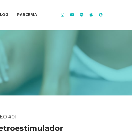
BLOG
PARCERIA
EO #01
etroestimulador