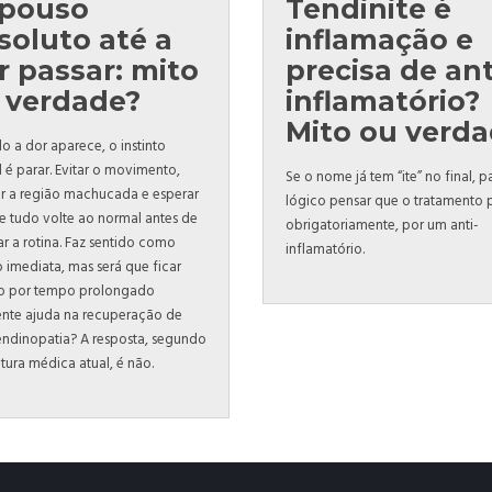
pouso
Tendinite é
soluto até a
inflamação e
r passar: mito
precisa de ant
 verdade?
inflamatório?
Mito ou verd
 a dor aparece, o instinto
l é parar. Evitar o movimento,
Se o nome já tem “ite” no final, 
 a região machucada e esperar
lógico pensar que o tratamento 
e tudo volte ao normal antes de
obrigatoriamente, por um anti-
r a rotina. Faz sentido como
inflamatório.
 imediata, mas será que ficar
o por tempo prolongado
nte ajuda na recuperação de
ndinopatia? A resposta, segundo
ratura médica atual, é não.