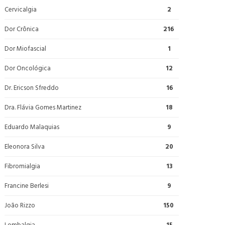
Cervicalgia
2
Dor Crônica
216
Dor Miofascial
1
Dor Oncológica
12
Dr. Ericson Sfreddo
16
Dra. Flávia Gomes Martinez
18
Eduardo Malaquias
9
Eleonora Silva
20
Fibromialgia
13
Francine Berlesi
9
João Rizzo
150
Lombalgia
15