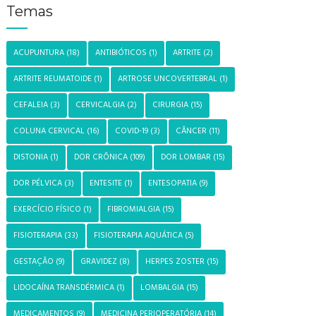
Temas
ACUPUNTURA
(18)
ANTIBIÓTICOS
(1)
ARTRITE
(2)
ARTRITE REUMATOIDE
(1)
ARTROSE UNCOVERTEBRAL
(1)
CEFALEIA
(3)
CERVICALGIA
(2)
CIRURGIA
(15)
COLUNA CERVICAL
(16)
COVID-19
(3)
CÂNCER
(11)
DISTONIA
(1)
DOR CRÔNICA
(109)
DOR LOMBAR
(15)
DOR PÉLVICA
(3)
ENTESITE
(1)
ENTESOPATIA
(9)
EXERCÍCIO FÍSICO
(1)
FIBROMIALGIA
(15)
FISIOTERAPIA
(33)
FISIOTERAPIA AQUÁTICA
(5)
GESTAÇÃO
(9)
GRAVIDEZ
(8)
HERPES ZOSTER
(15)
LIDOCAÍNA TRANSDÉRMICA
(1)
LOMBALGIA
(15)
MEDICAMENTOS
(9)
MEDICINA PERIOPERATÓRIA
(14)