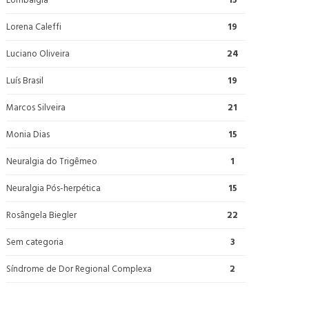
Lorena Caleffi
19
Luciano Oliveira
24
Luís Brasil
19
Marcos Silveira
21
Monia Dias
15
Neuralgia do Trigêmeo
1
Neuralgia Pós-herpética
15
Rosângela Biegler
22
Sem categoria
3
Síndrome de Dor Regional Complexa
2