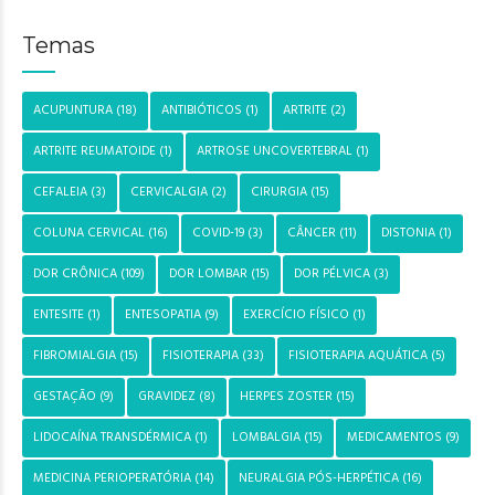
Temas
ACUPUNTURA
(18)
ANTIBIÓTICOS
(1)
ARTRITE
(2)
ARTRITE REUMATOIDE
(1)
ARTROSE UNCOVERTEBRAL
(1)
CEFALEIA
(3)
CERVICALGIA
(2)
CIRURGIA
(15)
COLUNA CERVICAL
(16)
COVID-19
(3)
CÂNCER
(11)
DISTONIA
(1)
DOR CRÔNICA
(109)
DOR LOMBAR
(15)
DOR PÉLVICA
(3)
ENTESITE
(1)
ENTESOPATIA
(9)
EXERCÍCIO FÍSICO
(1)
FIBROMIALGIA
(15)
FISIOTERAPIA
(33)
FISIOTERAPIA AQUÁTICA
(5)
GESTAÇÃO
(9)
GRAVIDEZ
(8)
HERPES ZOSTER
(15)
LIDOCAÍNA TRANSDÉRMICA
(1)
LOMBALGIA
(15)
MEDICAMENTOS
(9)
MEDICINA PERIOPERATÓRIA
(14)
NEURALGIA PÓS-HERPÉTICA
(16)