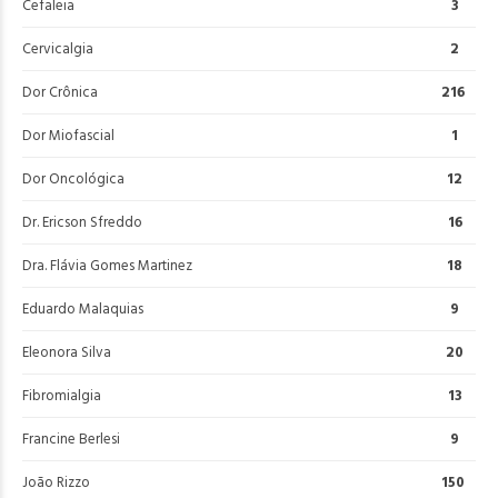
Cefaleia
3
Cervicalgia
2
Dor Crônica
216
Dor Miofascial
1
Dor Oncológica
12
Dr. Ericson Sfreddo
16
Dra. Flávia Gomes Martinez
18
Eduardo Malaquias
9
Eleonora Silva
20
Fibromialgia
13
Francine Berlesi
9
João Rizzo
150