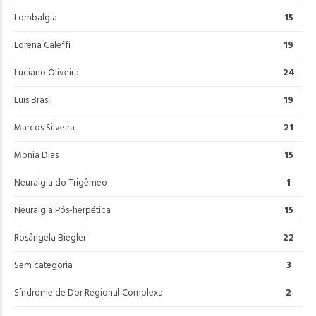
Lombalgia
15
Lorena Caleffi
19
Luciano Oliveira
24
Luís Brasil
19
Marcos Silveira
21
Monia Dias
15
Neuralgia do Trigêmeo
1
Neuralgia Pós-herpética
15
Rosângela Biegler
22
Sem categoria
3
Síndrome de Dor Regional Complexa
2