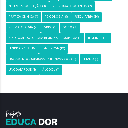
NEUROESTIMULAÇÃO
(3)
NEUROMA DE MORTON
(2)
PRÁTICA CLÍNICA
(1)
PSICOLOGIA
(9)
PSIQUIATRIA
(16)
REUMATOLOGIA
(2)
SDRC
(1)
SONO
(8)
SÍNDROME DOLOROSA REGIONAL COMPLEXA
(1)
TENDINITE
(18)
TENDINOPATIA
(16)
TENDINOSE
(18)
TRATAMENTOS MINIMAMENTE INVASIVOS
(12)
TÉTANO
(1)
UNCOARTROSE
(1)
ÁLCOOL
(1)