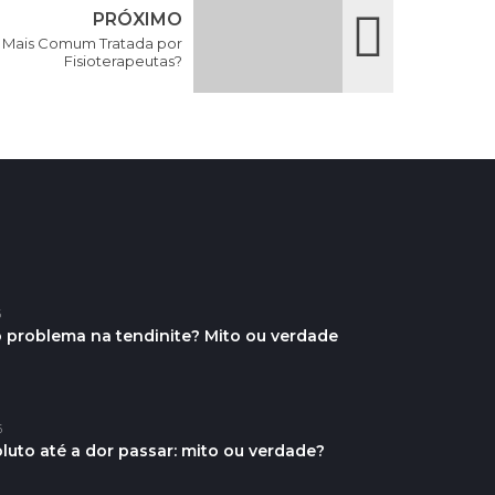
PRÓXIMO
a Mais Comum Tratada por
Fisioterapeutas?
6
o problema na tendinite? Mito ou verdade
6
uto até a dor passar: mito ou verdade?