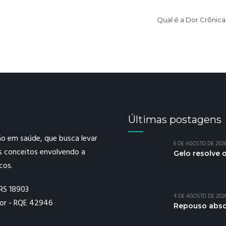
Qual é a Dor Crônic
Últimas postagens
o em saúde, que busca levar
6 DE AGOSTO DE 202
os conceitos envolvendo a
Gelo resolve 
cos.
ERS 18903
4 DE AGOSTO DE 202
Dor - RQE 42946
Repouso absol