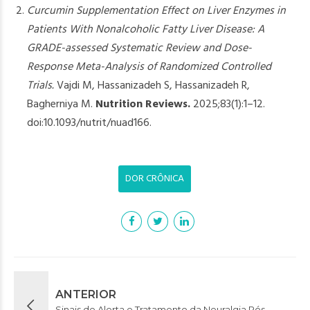
Curcumin Supplementation Effect on Liver Enzymes in
Patients With Nonalcoholic Fatty Liver Disease: A
GRADE-assessed Systematic Review and Dose-
Response Meta-Analysis of Randomized Controlled
Trials.
Vajdi M, Hassanizadeh S, Hassanizadeh R,
Bagherniya M.
Nutrition Reviews.
2025;83(1):1–12.
doi:10.1093/nutrit/nuad166.
DOR CRÔNICA
ANTERIOR
Sinais de Alerta e Tratamento da Neuralgia Pós-